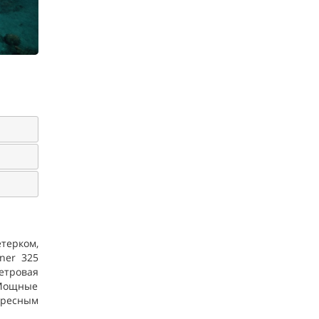
терком,
ner 325
етровая
 Мощные
тересным