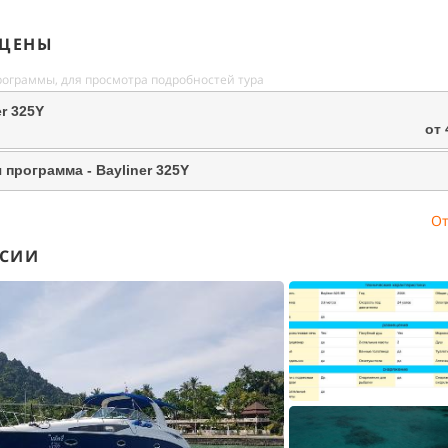
 ЦЕНЫ
рограммы, для просмотра подробностей тура
er 325Y
от 
программа - Bayliner 325Y
От
РСИИ