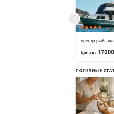
адебная церемония на Пхукете
Аренда рыбацко
19000฿
1700
ЗАКАЗАТЬ
на от
Цена от
ПОЛЕЗНЫЕ СТА