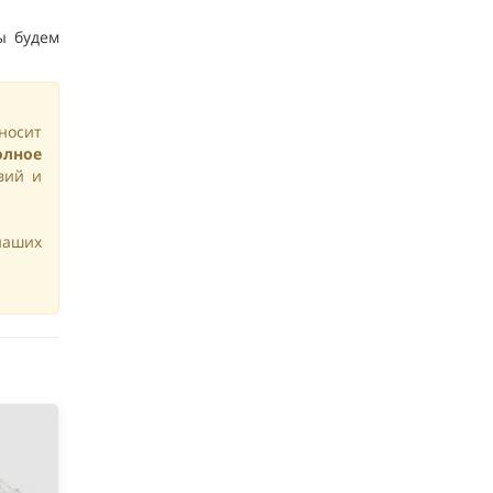
ы будем
носит
олное
овий и
наших