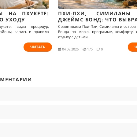
Ы НА ПХУКЕТЕ:
ПХИ-ПХИ, СИМИЛАНЫ
О УХОДУ
ДЖЕЙМС БОНД: ЧТО ВЫБР
укете: виды процедур,
Сравниваем Пхи-Пхи, Симиланы и остров
айоны, запись и правила
Бонда по морю, программе, комфорту, 
.
отдыху с детьми.
ЧИТАТЬ
Ч
04.08.2026
175
0
ММЕНТАРИИ