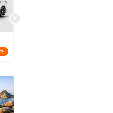
Аренда рыбацкой лодки B7
16000฿
ТЬ
ЗАКАЗАТЬ
Цена от