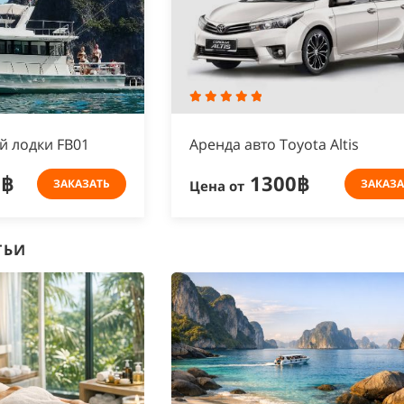
й лодки FB01
Аренда авто Toyota Altis
0฿
1300฿
ЗАКАЗАТЬ
ЗАКАЗА
Цена от
ТЬИ