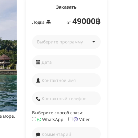
Заказать
49000฿
Лодка
от
Выберите способ связи:
а море.
WhatsApp
Viber