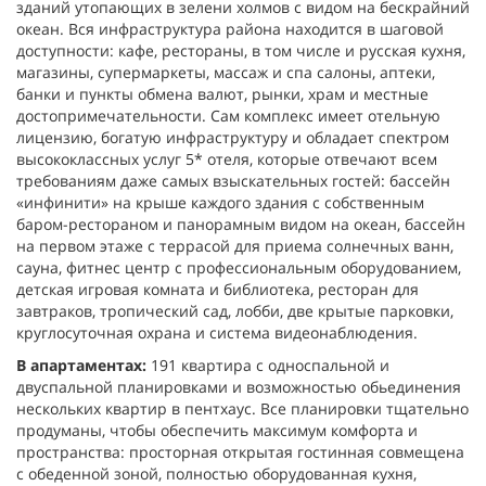
зданий утопающих в зелени холмов с видом на бескрайний
океан. Вся инфраструктура района находится в шаговой
доступности: кафе, рестораны, в том числе и русская кухня,
магазины, супермаркеты, массаж и спа салоны, аптеки,
банки и пункты обмена валют, рынки, храм и местные
достопримечательности. Сам комплекс имеет отельную
лицензию, богатую инфраструктуру и обладает спектром
высококлассных услуг 5* отеля, которые отвечают всем
требованиям даже самых взыскательных гостей: бассейн
«инфинити» на крыше каждого здания с собственным
баром-рестораном и панорамным видом на океан, бассейн
на первом этаже с террасой для приема солнечных ванн,
сауна, фитнес центр с профессиональным оборудованием,
детская игровая комната и библиотека, ресторан для
завтраков, тропический сад, лобби, две крытые парковки,
круглосуточная охрана и система видеонаблюдения.
В апартаментах:
191 квартира с односпальной и
двуспальной планировками и возможностью обьединения
нескольких квартир в пентхаус. Все планировки тщательно
продуманы, чтобы обеспечить максимум комфорта и
пространства: просторная открытая гостинная совмещена
с обеденной зоной, полностью оборудованная кухня,