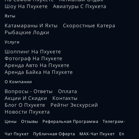
Шоу На Пхукете
Авиатуры С Пхукета
Яхты
Катамараны И Яхты
Скоростные Катера
Рыбацкие Лодки
Услуги
Шоппинг На Пхукете
Фотограф На Пхукете
Аренда Авто На Пхукете
Аренда Байка На Пхукете
О Компании
Вопросы - Ответы
Оплата
Акции И Скидки
Контакты
Блог О Пхукете
Рейтнг Экскурсий
Новости Пхукета
Цены
Отзывы
Реферальная Программа
Телеграм-
Чат Пхукет
Публичная Оферта
MAX-Чат Пхукет
En