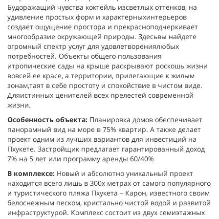
Будоражащий чувства коктейль изсветлых оттенков, на
удивление простых форм и характерныхинтерьеров
создает ощущение простора и прекрасноподчеркивает
многообразие окружающей природы. Здесьвы найдете
огромный спектр услуг для удовлетворениялюбых
потребностей. Объекты общего пользования
итропические сады на крыше раскрывают роскошь жизни
вовсей ее красе, а территории, прилегающие к жилым
зонам,таят в себе простоту и спокойствие в чистом виде.
Дляистинных ценителей всех прелестей современной
жизни.
Особенность объекта:
Планировка домов обеспечивает
панорамный вид на море в 75% квартир. А также делает
проект одним из лучших вариантов для инвестиций на
Пхукете. Застройщик предлагает гарантированный доход
7% на 5 лет или программу аренды 60/40%
В комплексе:
Новый и абсолютно уникальный проект
находится всего лишь в 300х метрах от самого популярного
и туристического пляжа Пхукета – Карон, известного своим
белоснежным песком, кристально чистой водой и развитой
инфраструктурой. Комплекс состоит из двух семиэтажных