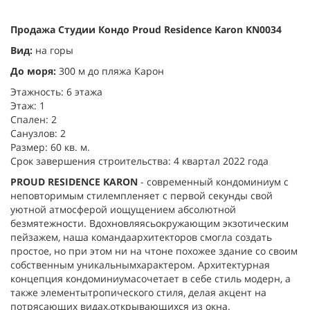
Продажа Студии Кондо Proud Residence Karon KN0034
Вид:
на горы
До моря:
300 м до пляжа Карон
Этажность: 6 этажа
Этаж: 1
Спален: 2
Санузлов: 2
Размер: 60 кв. м.
Срок завершения строительства: 4 квартал 2022 года
PROUD RESIDENCE KARON
- современный кондоминиум с
неповторимым стилемпленяет с первой секунды свой
уютной атмосферой иощущением абсолютной
безмятежности. Вдохновляясьокружающим экзотическим
пейзажем, наша командаархитекторов смогла создать
простое, но при этом ни на чтоне похожее здание со своим
собственным уникальнымхарактером. Архитектурная
концепция кондоминиумасочетает в себе стиль модерн, а
также элементытропического стиля, делая акцент на
потрясающих видах,открывающихся из окна.