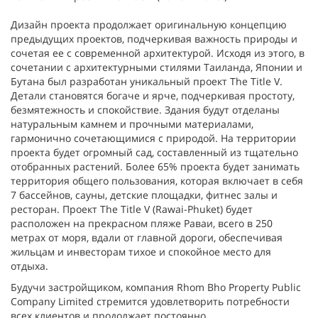
Дизайн проекта продолжает оригинальную концепцию
предыдущих проектов, подчеркивая важность природы и
сочетая ее с современной архитектурой. Исходя из этого, в
сочетании с архитектурными стилями Таиланда, Японии и
Бутана был разработан уникальный проект The Title V.
Детали становятся богаче и ярче, подчеркивая простоту,
безмятежность и спокойствие. Здания будут отделаны
натуральным камнем и прочными материалами,
гармонично сочетающимися с природой. На территории
проекта будет огромный сад, составленный из тщательно
отобранных растений. Более 65% проекта будет занимать
территория общего пользования, которая включает в себя
7 бассейнов, сауны, детские площадки, фитнес залы и
ресторан. Проект The Title V (Rawai-Phuket) будет
расположен на прекрасном пляже Раваи, всего в 250
метрах от моря, вдали от главной дороги, обеспечивая
жильцам и инвесторам тихое и спокойное место для
отдыха.
Будучи застройщиком, компания Rhom Bho Property Public
Company Limited стремится удовлетворить потребности
всех клиентов и продолжает постоянно