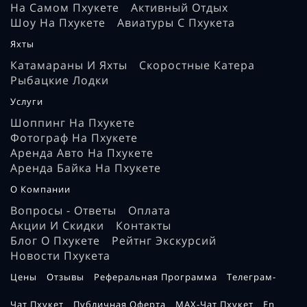
На Самом Пхукете
Активный Отдых
Шоу На Пхукете
Авиатуры С Пхукета
Яхты
Катамараны И Яхты
Скоростные Катера
Рыбацкие Лодки
Услуги
Шоппинг На Пхукете
Фотограф На Пхукете
Аренда Авто На Пхукете
Аренда Байка На Пхукете
О Компании
Вопросы - Ответы
Оплата
Акции И Скидки
Контакты
Блог О Пхукете
Рейтнг Экскурсий
Новости Пхукета
Цены
Отзывы
Реферальная Программа
Телеграм-
Чат Пхукет
Публичная Оферта
MAX-Чат Пхукет
En