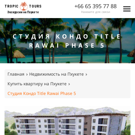
+66 65 395 77 88
TROPIC
TOURS
Нажмите для связи
Экскурсии на Пхукете
СТУДИЯ КОНДО TITLE
RAWAI PHASE 5
Главная
Недвижимость на Пхукете
Купить квартиру на Пхукете
Студия Кондо Title Rawai Phase 5