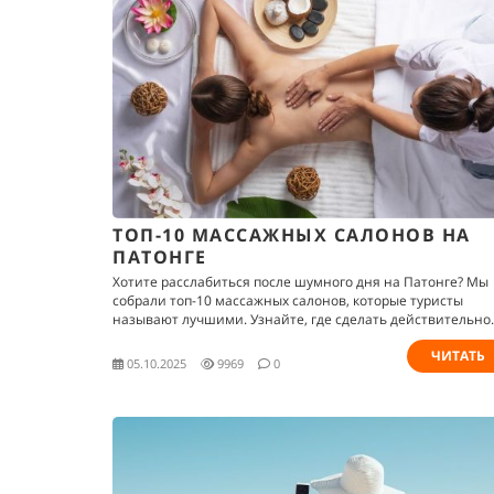
ТОП-10 МАССАЖНЫХ САЛОНОВ НА
ПАТОНГЕ
Хотите расслабиться после шумного дня на Патонге? Мы
собрали топ-10 массажных салонов, которые туристы
называют лучшими. Узнайте, где сделать действительно
качественный массаж и зарядиться энергией перед нов
ЧИТАТЬ
днём отдыха.
05.10.2025
9969
0