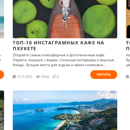
ТОП-10 ИНСТАГРАМНЫХ КАФЕ НА
Т
ПХУКЕТЕ
П
ь
Откройте самые атмосферные и фотогеничные кафе
Хо
ё
Пхукета: локации с видом, стильные интерьеры и вкусные
бу
блюда. Лучшие места для отдыха и ярких снимков в
це
Instagram!
ЧИТАТЬ
15.07.2025
10260
0