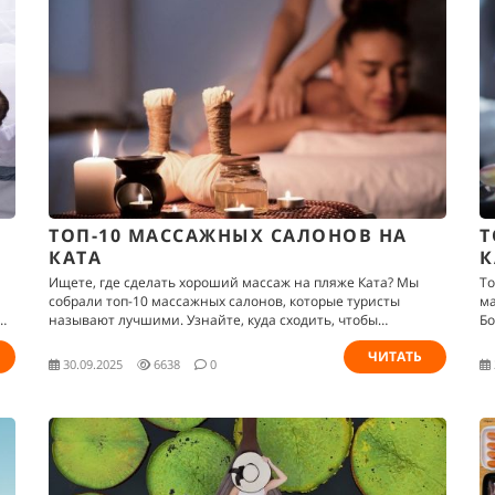
ТОП-10 МАССАЖНЫХ САЛОНОВ НА
Т
КАТА
К
Ищете, где сделать хороший массаж на пляже Ката? Мы
То
собрали топ-10 массажных салонов, которые туристы
ма
называют лучшими. Узнайте, куда сходить, чтобы
Бо
ым
расслабиться после пляжа и насладиться настоящим
ЧИТАТЬ
тайским массажем в уютной обстановке.
30.09.2025
6638
0