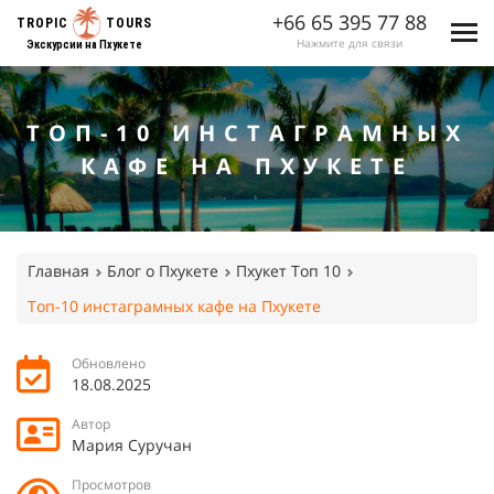
+66 65 395 77 88
TROPIC
TOURS
Нажмите для связи
Экскурсии на Пхукете
ТОП-10 ИНСТАГРАМНЫХ
КАФЕ НА ПХУКЕТЕ
Главная
Блог о Пхукете
Пхукет Топ 10
Топ-10 инстаграмных кафе на Пхукете
Обновлено
18.08.2025
Автор
Мария Суручан
Просмотров