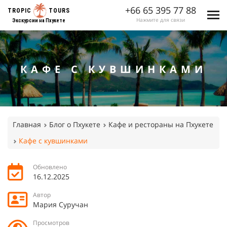
+66 65 395 77 88
TROPIC
TOURS
Нажмите для связи
Экскурсии на Пхукете
КАФЕ С КУВШИНКАМИ
Главная
Блог о Пхукете
Кафе и рестораны на Пхукете
Кафе с кувшинками
Обновлено
16.12.2025
Автор
Мария Суручан
Просмотров