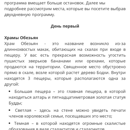
программа вмещает больше остановок. Далее мы
подробнее рассмотрим места, которые вы посетите выбрав
двухдневную программу.
День первый
Храмы Обезьян
Храм Обезьян - это название возникло из-за
длиннохвостых макак, обитающих на скалах при входе в
пещеру. У вас есть прекрасная возможность угостить
пушистых зверьков бананами или орехами, которые
продаются на территории. Священное место обустроено
прямо в скале, возле которой растет дерево Бодхи. Внутри
находятся 3 пещеры, которые располагаются одна за
другой:
Большая пещера – это главная пещера, в которой
находиться алтарь и пятнадцатиметровая золотая статуя
Будды;
Светлая – здесь на стене можно увидеть печати
членов королевской семьи, посещавших это место;
Темная – в которой находятся огромные скалистые
образования в виде сталактитов и сталагмитов.