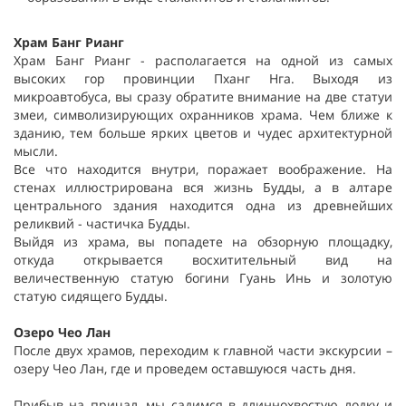
Храм Банг Рианг
Храм Банг Рианг - располагается на одной из самых
высоких гор провинции Пханг Нга. Выходя из
микроавтобуса, вы сразу обратите внимание на две статуи
змеи, символизирующих охранников храма. Чем ближе к
зданию, тем больше ярких цветов и чудес архитектурной
мысли.
Все что находится внутри, поражает воображение. На
стенах иллюстрирована вся жизнь Будды, а в алтаре
центрального здания находится одна из древнейших
реликвий - частичка Будды.
Выйдя из храма, вы попадете на обзорную площадку,
откуда открывается восхитительный вид на
величественную статую богини Гуань Инь и золотую
статую сидящего Будды.
Озеро Чео Лан
После двух храмов, переходим к главной части экскурсии –
озеру Чео Лан, где и проведем оставшуюся часть дня.
Прибыв на причал, мы садимся в длиннохвостую лодку и