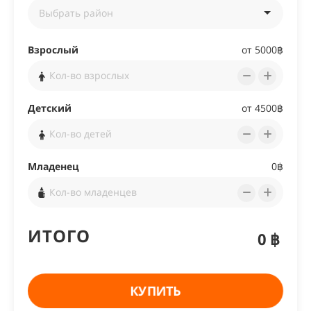
Взрослый
от
5000฿
Детский
от
4500฿
Младенец
0฿
ИТОГО
0฿
КУПИТЬ