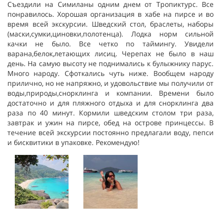
Съездили на Симиланы одним днем от Тропиктурс. Все
понравилось. Хорошая организация в хабе на пирсе и во
время всей экскурсии. Шведский стол, браслеты, наборы
(маски,сумки,циновки,полотенца). Лодка норм сильной
качки не было. Все четко по таймингу. Увидели
варана,белок,летающих лисиц. Черепах не было в наш
день. На самую высоту не поднимались к булыжнику парус.
Много народу. Сфоткались чуть ниже. Вообщем народу
прилично, но не напряжно, и удовольствие мы получили от
воды,природы,снорклинга и компании. Времени было
достаточно и для пляжного отдыха и для снорклинга два
раза по 40 минут. Кормили шведским столом три раза,
завтрак и ужин на пирсе, обед на острове принцессы. В
течение всей экскурсии постоянно предлагали воду, пепси
и бисквитики в упаковке. Рекомендую!