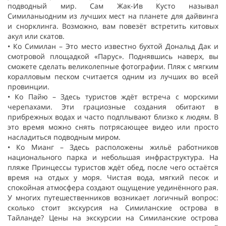
подводный мир. Сам Жак-Ив Кусто называл
Симиланы
одним из лучших мест на планете для дайвинга
и снорклинга. Возможно, вам повезёт встретить китовых
акул или скатов.
•
Ко
Симилан
–
Это место известно бухтой Дональд Дак и
смотровой площадкой «Парус». Поднявшись наверх, вы
сможете сделать великолепные фотографии. Пляж с мягким
коралловым песком считается одним из лучших во всей
провинции.
•
Ко
Пайю
–
Здесь туристов ждёт встреча с морскими
черепахами. Эти грациозные создания обитают в
прибрежных водах и часто подплывают близко к людям. В
это
время можно снять потрясающее видео или просто
насладиться подводным миром.
•
Ко Мианг
–
Здесь расположены жильё работников
национального парка и небольшая инфраструктура. На
пляже Принцессы туристов ждёт обед, после чего остаётся
время на отдых у моря. Чистая вода, мягкий песок и
спокойная атмосфера создают ощущение уединённого рая.
У многих путешественников возникает логичный вопрос:
сколько стоит экскурсия на
Симиланские
острова
в
Тайланде
? Цены на экскурсии на
Симиланские
острова