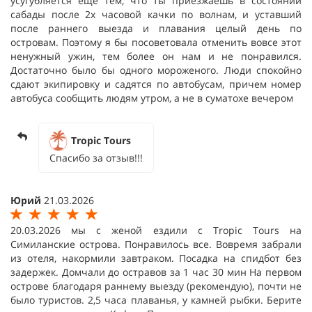
усугубляется еще тем, что ты приезжаешь в состоянии
сабады после 2х часовой качки по волнам, и уставший
после раннего выезда и плавания целый день по
островам. Поэтому я бы посоветовала отменить вовсе этот
ненужный ужин, тем более он нам и не понравился.
Достаточно было бы одного мороженого. Люди спокойно
сдают экипировку и садятся по автобусам, причем номер
автобуса сообщить людям утром, а не в суматохе вечером
Tropic Tours
Спасибо за отзыв!!!
Юрий
21.03.2026
20.03.2026 мы с женой ездили с Tropic Tours на
Симиланские острова. Понравилось все. Вовремя забрали
из отеля, накормили завтраком. Посадка на спидбот без
задержек. Домчали до остравов за 1 час 30 мин На первом
острове благодаря раннему выезду (рекомендую), почти не
было туристов. 2,5 часа плаванья, у камней рыбки. Берите