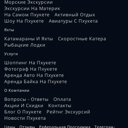
Морские Экскурсии
Экскурсии На Материк
На Самом Пхукете
Активный Отдых
Шоу На Пхукете
Авиатуры С Пхукета
Яхты
Катамараны И Яхты
Скоростные Катера
Рыбацкие Лодки
Услуги
Шоппинг На Пхукете
Фотограф На Пхукете
Аренда Авто На Пхукете
Аренда Байка На Пхукете
О Компании
Вопросы - Ответы
Оплата
Акции И Скидки
Контакты
Блог О Пхукете
Рейтнг Экскурсий
Новости Пхукета
Цены
Отзывы
Реферальная Программа
Телеграм-