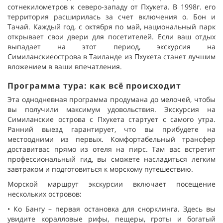
сотне
километр
ов
к с
еверо-западу от Пхукета. В 1998г. его
территория
расширилась за счет включения
о.
Бон и
Тачай.
Каждый год, с октября по
май
, национальный парк
открывает свои двери для посетителей. Если ваш отдых
выпадает на этот период, экскурсия на
Симиланские
острова в Таиланде из Пхукета станет лучши
м
вложением в ваши впечатления.
Программа тура: как всё происходит
Эта однодневная программа продумана до мелочей, чтобы
вы
получили максимум удовольствия.
Экскурсия на
Симиланские
острова с Пхукета
стартует
с самого утра.
Ранний выезд гарантирует, что
вы
прибуде
те
на
место
одними из первых. Комфортабельный трансфер
доставит
вас прямо из оте
ля на пирс
. Там вас встретит
профессиональный гид, вы сможете насладиться легким
завтраком и подгот
овиться к морскому путешествию.
Морской маршрут экскурсии включает посещение
нескольких островов:
•
Ко
Бангу
–
первая остановка для снорклинга.
Здесь вы
увидите коралловые рифы, пещеры, гроты и богатый