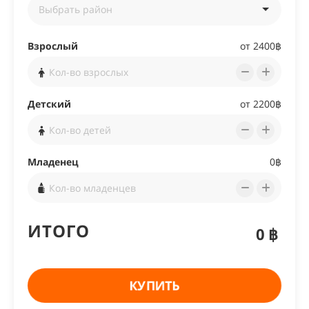
Взрослый
от
2400฿
Детский
от
2200฿
Младенец
0฿
ИТОГО
0฿
КУПИТЬ