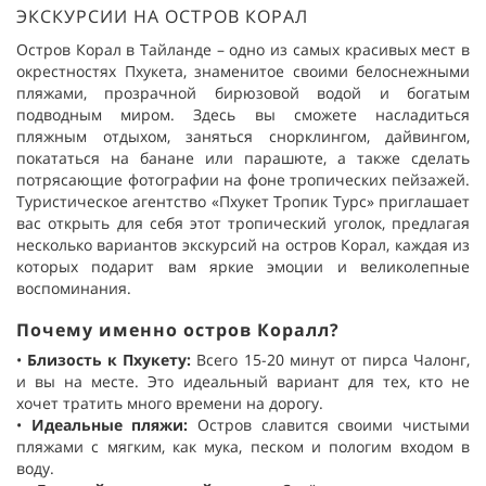
ЭКСКУРСИИ НА ОСТРОВ КОРАЛ
Остров Корал в Тайланде – одно из самых красивых мест в
окрестностях Пхукета, знаменитое своими белоснежными
пляжами, прозрачной бирюзовой водой и богатым
подводным миром. Здесь вы сможете насладиться
пляжным отдыхом, заняться снорклингом, дайвингом,
покататься на банане или парашюте, а также сделать
потрясающие фотографии на фоне тропических пейзажей.
Туристическое агентство «Пхукет Тропик Турс» приглашает
вас открыть для себя этот тропический уголок, предлагая
несколько вариантов экскурсий на остров Корал, каждая из
которых подарит вам яркие эмоции и великолепные
воспоминания.
Почему именно остров Коралл?
•
Близость к Пхукету
:
Всего 15-20 минут от пирса Чалонг,
и вы на месте. Это идеальный вариант для тех, кто не
хочет тратить много времени на дорогу.
•
Идеальные пляжи
:
Остров славится своими чистыми
пляжами с мягким, как мука, песком и пологим входом в
воду.