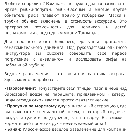
Любите снорклинг? Вам даже не нужно далеко заплывать!
Яркие рыбки-попугаи, рыбы-бабочки и многие другие
обитатели рифа плавают прямо у побережья. Маски и
трубки обычно включены в стоимость экскурсии. Это
прекрасная возможность для новичков и детей
познакомиться с подводным миром Таиланда.
Для тех, кто хочет большего, доступны программы
ознакомительного дайвинга. Под руководством опытного
инструктора вы сможете совершить свое первое
погружение с аквалангом и исследовать рифы на
небольшой глубине.
Водные развлечения – это визитная карточка острова!
Здесь можно попробовать:
•
Парасейлинг
:
Почувствуйте себя птицей, паря в небе над
бирюзовой водой на парашюте, привязанном к катеру.
Виды отсюда открываются просто фантастические!
•
Прогулка по морскому дну
:
Уникальный аттракцион, где
вы надеваете специальный шлем, в который подается
воздух, и гуляете по дну моря, как по парку. Вы сможете
кормить рыб прямо из рук – незабываемый опыт!
•
Банан
:
Классическое веселое развлечение для компании