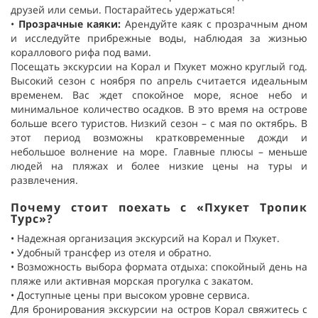
друзей или семьи. Постарайтесь удержаться!
•
Прозрачные каяки
:
Арендуйте каяк с прозрачным дном
и исследуйте прибрежные воды, наблюдая за жизнью
кораллового рифа под вами.
Посещать
экскурсии на Корал и Пхукет
можно круглый год.
Высокий сезон с ноября по апрель считается идеальным
временем. Вас ждет спокойное море, ясное небо и
минимальное количество осадков. В это время на острове
больше всего туристов. Низкий сезон – с мая по октябрь. В
этот период возможны кратковременные дожди и
небольшое волнение на море. Главные плюсы – меньше
людей на пляжах и более низкие цены на туры и
развлечения.
Почему стоит поехать с «Пхукет Тропик
Турс»?
•
Надежная организация
экскурсий на Корал и Пхукет.
•
Удобный трансфер из отеля и обратно.
•
Возможность выбора формата отдыха: спокойный день на
пляже или активная морская прогулка с закатом.
•
Доступные цены при высоком уровне сервиса.
Для бронирования экскурсии на остров Корал свяжитесь с