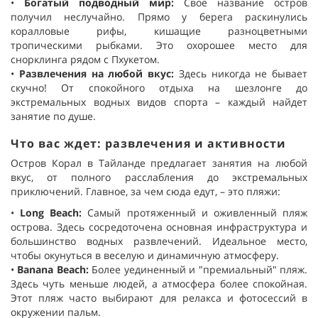
•
Богатый подводный мир
:
Своё название остров
получил неслучайно. Прямо у берега раскинулись
коралловые рифы, кишащие разноцветными
тропическими рыбками. Это охорошее место для
снорклинга рядом с Пхукетом.
•
Развлечения на любой вкус
:
Здесь никогда не бывает
скучно! От спокойного отдыха на шезлонге до
экстремальных водных видов спорта – каждый найдет
занятие по душе.
Что вас ждет: развлечения и активности
Остров Корал в Тайланде предлагает занятия на любой
вкус, от полного расслабления до экстремальных
приключений. Главное, за чем сюда едут, – это пляжи:
•
Long Beach
:
Самый протяженный и оживленный пляж
острова. Здесь сосредоточена основная инфраструктура и
большинство водных развлечений. Идеальное место,
чтобы окунуться в веселую и динамичную атмосферу.
•
Banana Beach
:
Более уединенный и "премиальный" пляж.
Здесь чуть меньше людей, а атмосфера более спокойная.
Этот пляж часто выбирают для релакса и фотосессий в
окружении пальм.