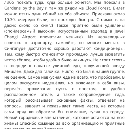
либо поехать туда, куда больше хочется. Мы поехали в
Gardens by the Bay и там же рядом же Cloud Forest. Билет
можно взять один общий на оба объекта. Приехали около
10:30, очереди были, но проходят быстро. Стоимость на
двоих около 65 синг.$ Также приятно были удивлены
(спойлерсамый высокий искусственный водопад в Jewel
Changi Airport впечатлил меньше). Из неочевидных
советов: в аэропорту, самолёте, во многих местах в
Сингапуре достаточно хорошо работают кондиционеры.
Тем, кому быстро становится прохладно, лучше захватить
чтото тёплое, чтобы удобно было накинуть. Не стоит стоять
в очереди к палатке уличной еды, получившей звезду
Мишлен. Даже для галочки. Никто, кто был в нашей группе,
не оценил. Самое невкусная еда из всего, что пробовали. В
целом, экскурсия недешёвая, но включает в себя визы,
перелёт, проживание пусть в простом, но удобно
расположенном отеле, а также сопровождение гида,
который рассказывает основные факты, отвечает на
вопросы, завозит и показывает такие места, на которые
сами вряд ли обратили бы внимание, гуляя по городу.
Новый городновые впечатления, которые остаются на всю
жизнь) Спасибо команде за всю организацию и приятные
впечатления от этой поездки!