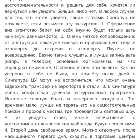
достопримечательности и решить для себя, хочется ли
вернуться или увидеть больше, либо нет. В любом случае,
для тех, кто хотел увидеть своим глазами Сингапур не
пожалеете, если возьмёте эту экскурсию. 1. Оформление
виз агентство берёт на себя (нужно будет только дать
минимум данных+фото). 2. Очень чёткое сопровождение:
от инструкции накануне выезда и провожающего гида в
аэропорту до встречи в аэропорту Пхукета по
возвращению. Важно также слушать, а лучше записывать
(напр., в телефон) основные орг.моменты, на что
обращают внимание. Особенно утром при вылете. Как бы
уверены в себе не были, по прилёту после дней в
Сингапуре ЦУ могут не вспомниться, что может очень
задержать трансфер из аэропорта в отели. 3. В Сингапуре
очень комфортная дневная экскурсионная программа.
Искренне советую брать и вечернюю экскурсию. Т.к.
времени мало, лучше не терять его на самостоятельные
поиски и проход к местам, где проводятся 2 световых шоу.
А их увидеть стоит, иначе впечатления о
достопримечательностях городабренда будут неполными.
4. Второй день свободное время. Можно отдохнуть после
насыщенного первого дня, сходить в торговые центры