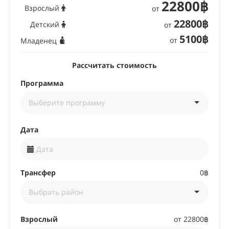
22800฿
Взрослый
от
22800฿
Детский
от
5100฿
от
Младенец
Рассчитать стоимость
Программа
Дата
Трансфер
0฿
Взрослый
от
22800฿