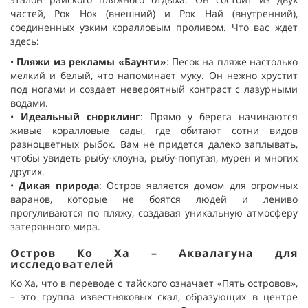
частей, Рок Нок (внешний) и Рок Най (внутренний),
соединенных узким коралловым проливом. Что вас ждет
здесь:
•
Пляжи из рекламы «Баунти»
:
Песок на пляже настолько
мелкий и белый, что напоминает муку. Он нежно хрустит
под ногами и создает невероятный контраст с лазурными
водами.
•
Идеальный снорклинг
: Прямо у берега начинаются
живые коралловые сады, где обитают сотни видов
разноцветных рыбок. Вам не придется далеко заплывать,
чтобы увидеть рыбу-клоуна, рыбу-попугая, мурен и многих
других.
•
Дикая природа
: Остров является домом для огромных
варанов, которые не боятся людей и лениво
прогуливаются по пляжу, создавая уникальную атмосферу
затерянного мира.
Остров Ко Ха – Аквалагуна для
исследователей
Ко Ха, что в переводе с тайского означает «Пять островов»,
– это группа известняковых скал, образующих в центре