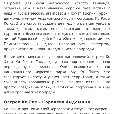
Откройте для себя нетронутую красоту Таиланда,
отправившись в незабываемое морское путешествие с
нашим туристическим агентством «Пхукет Тропик Турс» к
двум жемчужинам Андаманского моря – островам Ко Рок и
Ко Ха. Эта экскурсия создана для тех, кто мечтает увидеть
Таиланд таким, каким его показывают в глянцевых
журналах: с белоснежными, как мука, пляжами, кристально
чистой бирюзовой водой и богатейшим подводным миром.
Приготовьтесь к дню, наполненному восторгом,
приключениями и полным единением с природой.
В отличие от многих популярных направлений, острова Ко
Ха и Ко Рок в Таиланде до сих пор сохранили свою
первозданную прелесть. Они являются частью
национального морского парка Му Ко Ланта, что
гарантирует чистоту и ухоженность территории, а также
сохранность коралловых рифов. Это путешествие – не
просто поездка на пляж, а глубокое погружение в мир
дикой тропической природы.
Остров Ко Рок – Королева Андамана
Ко Рок не зря носит свой королевский титул. Этот остров –
эталон райского пляжного отдыха. Он состоит из двух