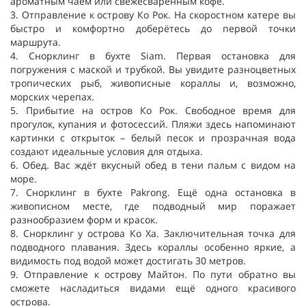
ароматным чаем или свежесваренным кофе.
3. Отправление к острову Ко Рок. На скоростном катере вы
быстро и комфортно доберётесь до первой точки
маршрута.
4. Снорклинг в бухте Siam. Первая остановка для
погружения с маской и трубкой. Вы увидите разноцветных
тропических рыб, живописные кораллы и, возможно,
морских черепах.
5. Прибытие на остров Ко Рок. Свободное время для
прогулок, купания и фотосессий. Пляжи здесь напоминают
картинки с открыток – белый песок и прозрачная вода
создают идеальные условия для отдыха.
6. Обед. Вас ждёт вкусный обед в тени пальм с видом на
море.
7. Снорклинг в бухте Pakrong. Ещё одна остановка в
живописном месте, где подводный мир поражает
разнообразием форм и красок.
8. Снорклинг у острова Ко Ха. Заключительная точка для
подводного плавания. Здесь кораллы особенно яркие, а
видимость под водой может достигать 30 метров.
9. Отправление к острову Майтон. По пути обратно вы
сможете насладиться видами ещё одного красивого
острова.