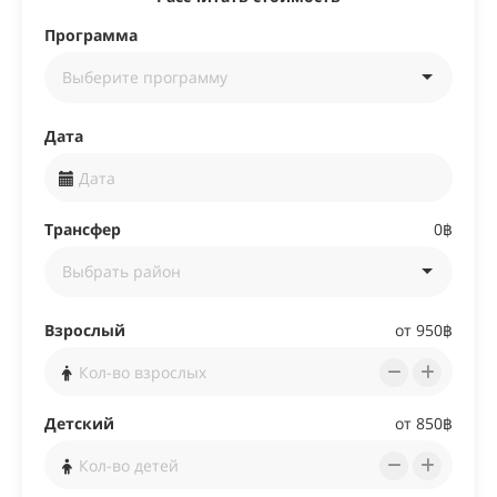
Программа
Дата
Трансфер
0฿
Взрослый
от
950฿
Детский
от
850฿