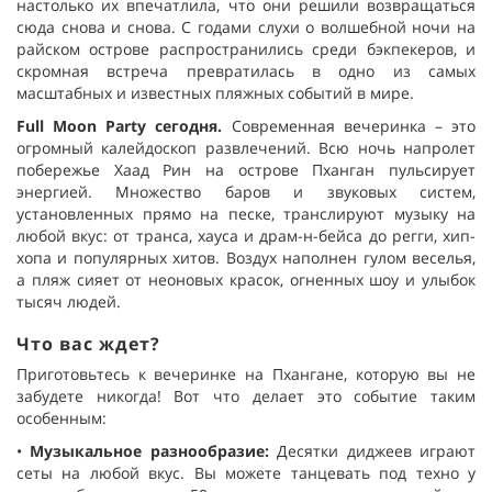
настолько их впечатлила, что они решили возвращаться
сюда снова и снова. С годами слухи о волшебной ночи на
райском острове распространились среди бэкпекеров, и
скромная встреча превратилась в одно из самых
масштабных и известных пляжных событий в мире.
Full Moon Party сегодня
.
Современная вечеринка – это
огромный калейдоскоп развлечений. Всю ночь напролет
побережье Хаад Рин на острове Пханган пульсирует
энергией. Множество баров и звуковых систем,
установленных прямо на песке, транслируют музыку на
любой вкус: от транса, хауса и драм-н-бейса до регги, хип-
хопа и популярных хитов. Воздух наполнен гулом веселья,
а пляж сияет от неоновых красок, огненных шоу и улыбок
тысяч людей.
Что вас ждет?
Приготовьтесь к вечеринке на Пхангане, которую вы не
забудете никогда! Вот что делает это событие таким
особенным:
•
Музыкальное разнообразие
:
Десятки диджеев играют
сеты на любой вкус. Вы можете танцевать под техно у