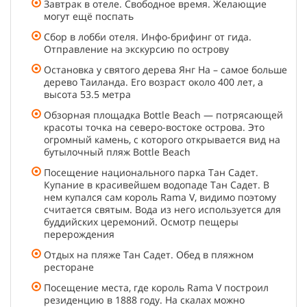
Завтрак в отеле. Свободное время. Желающие
могут ещё поспать
Сбор в лобби отеля. Инфо-брифинг от гида.
Отправление на экскурсию по острову
Остановка у святого дерева Янг На – самое больше
дерево Таиланда. Его возраст около 400 лет, а
высота 53.5 метра
Обзорная площадка Bottle Beach — потрясающей
красоты точка на северо-востоке острова. Это
огромный камень, с которого открывается вид на
бутылочный пляж Bottle Beach
Посещение национального парка Тан Садет.
Купание в красивейшем водопаде Тан Садет. В
нем купался сам король Rama V, видимо поэтому
считается святым. Вода из него используется для
буддийских церемоний. Осмотр пещеры
перерождения
Отдых на пляже Тан Садет. Обед в пляжном
ресторане
Посещение места, где король Rama V построил
резиденцию в 1888 году. На скалах можно