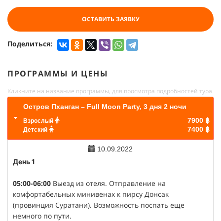
ОСТАВИТЬ ЗАЯВКУ
Поделиться:
ПРОГРАММЫ И ЦЕНЫ
Кликните на название программы, для просмотра подробностей тура
Остров Пханган – Full Moon Party, 3 дня 2 ночи
7900 ฿
Взрослый
7400 ฿
Детский
10.09.2022
День 1
05:00-06:00
Выезд из отеля. Отправление на
комфортабельных минивенах к пирсу Донсак
(провинция Суратани). Возможность поспать еще
немного по пути.