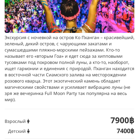
Экскурсия с ночевкой на остров Ко Пханган – красивейший,
зеленый, дикий остров, с чарующими закатами и
сумасшедшими пляжно-морскими пейзажами. Кто-то
называет его «вторым Гоа» и едет сюда за хипповыми
тусовками под покровом полной луны, а кто-то, наоборот,
ищет гармонии и единения с природой. Пханган находится
в восточной части Сиамского залива на месторождении
розового кварца. Этот экзотический камень обладает
магическими свойствами и усиливает вибрацию луны (не
зря же вечеринка Full Moon Party так популярна на весь
мир).
7900฿
Взрослый
7400฿
Детский