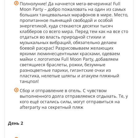
Полнолуние! Да начнется мега-вечеринка! Full
Moon Party – добро пожаловать на один из самых
больших танцевальных марафонов в мире. Место,
пропитанное пьянящей свободой и особой
энергетикой, куда стекаются десятки тысяч
клабберов со всего мира. Перед тем как на все сто
отдаться во власть природной стихии и
музыкальных вибраций, обязательно делаем
боевой раскрас! Разрисовываем желающих
яркими люминесцентными красками, одеваем
майки с логотипом Full Moon Party, добавляем
светящиеся браслеты, рожки, безумные
разноцветные парики, гигантские очки из
пластика, нелепые шляпы и атакуем пляжный
танцпол!
Сбор и отправление в отель. С чувством
выполненного долга отправляемся отдыхать. Те, у
кого ещё остались силы, могут отправиться на
afterparty на секретный пляж
День 2