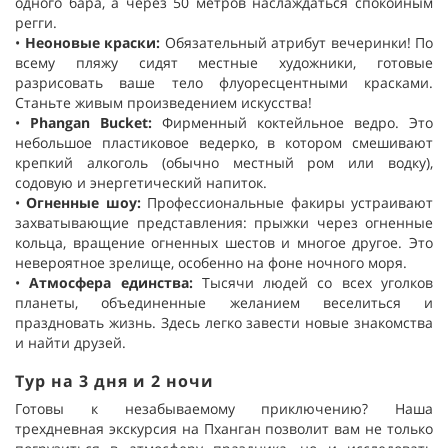
одного бара, а через 50 метров наслаждаться спокойным
регги.
•
Неоновые краски
:
Обязательный атрибут вечеринки! По
всему пляжу сидят местные художники, готовые
разрисовать ваше тело флуоресцентными красками.
Станьте живым произведением искусства!
•
Phangan Bucket
:
Фирменный коктейльное ведро. Это
небольшое пластиковое ведерко, в котором смешивают
крепкий алкоголь (обычно местный ром или водку),
содовую и энергетический напиток.
•
Огненные шоу
:
Профессиональные факиры устраивают
захватывающие представления: прыжки через огненные
кольца, вращение огненных шестов и многое другое. Это
невероятное зрелище, особенно на фоне ночного моря.
•
Атмосфера единства
:
Тысячи людей со всех уголков
планеты, объединенные желанием веселиться и
праздновать жизнь. Здесь легко завести новые знакомства
и найти друзей.
Тур
на 3 дня и 2 ночи
Готовы к незабываемому приключению? Наша
трехдневная экскурсия на Пханган позволит вам не только