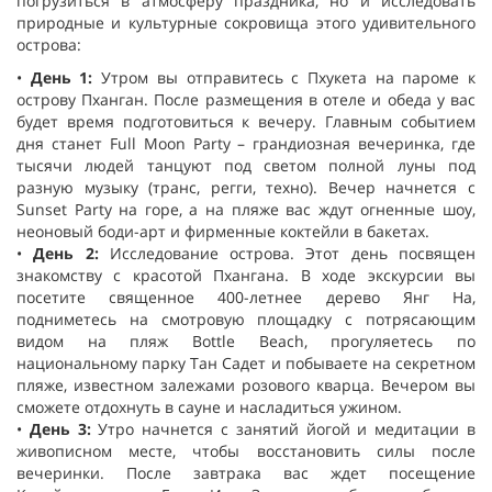
погрузиться в атмосферу праздника, но и исследовать
природные и культурные сокровища этого удивительного
острова:
•
День 1
:
Утром вы отправитесь с Пхукета на пароме к
острову Пханган. После размещения в отеле и обеда у вас
будет время подготовиться к вечеру. Главным событием
дня станет Full Moon Party – грандиозная вечеринка, где
тысячи людей танцуют под светом полной луны под
разную музыку (транс, регги, техно). Вечер начнется с
Sunset Party на горе, а на пляже вас ждут огненные шоу,
неоновый боди-арт и фирменные коктейли в бакетах.
•
День 2
:
Исследование острова. Этот день посвящен
знакомству с красотой Пхангана. В ходе экскурсии вы
посетите священное 400-летнее дерево Янг На,
подниметесь на смотровую площадку с потрясающим
видом на пляж Bottle Beach, прогуляетесь по
национальному парку Тан Садет и побываете на секретном
пляже, известном залежами розового кварца. Вечером вы
сможете отдохнуть в сауне и насладиться ужином.
•
День 3:
Утро начнется с занятий йогой и медитации в
живописном месте, чтобы восстановить силы после
вечеринки. После завтрака вас ждет посещение