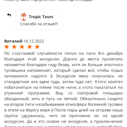
Tropic Tours
Спасибо за отзыв!!!
Виталий
16.12.2022
По счастливой случайности попал на пати 8го декабря
благодаря этой экскурсии. Дорога до места пролетела
незаметно благодаря гиду Якову, хотя он больше опытного
тусовщика напоминает, который сделал всё, чтобы отдых
запомнился надолго )) Экскурсия явно получилась не
стандартная аля едем туда, затем туда нет. Ктото захотел
побатониться на пляже после ночи, а ктото покататься по
утренней программе. Вид со смотровой площадки
обалденный, хоть и путь не лёгкий. Обязательно сходите
на второе пати незабываемая атмосфера богемной тусовки
в отеле на берегу моря )) После пары дней на острове наша
группа сдружилась, чего не припомню ни на одной
экскурсии. Да и это скорее не экскурсия, а приключение!
Заядлые тусовщики и просто неравнодушные, попробуйте)