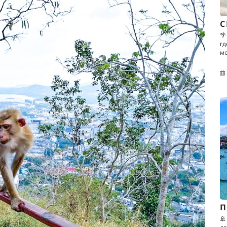
С
🌴
гд
ме
П
🚢