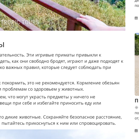
де
по
к
ы
ательность. Эти игривые приматы привыкли к
еть, как они свободно бродят, играют и даже подходят к
ько важных правил, которые следует соблюдать при
х покормить, это не рекомендуется. Кормление обезьян
и проблемам со здоровьем у животных.
м, что могут украсть предметы у ничего не
П
вещи при себе и избегайте приносить еду или
🌞
по
это дикие животные. Сохраняйте безопасное расстояние,
от
 пытайтесь прикоснуться к ним или спровоцировать.