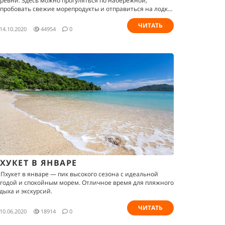
ревни. Здесь можно прогуляться по набережной,
пробовать свежие морепродукты и отправиться на лодке
 ближайшим островам
ЧИТАТЬ
14.10.2020
44954
0
ХУКЕТ В ЯНВАРЕ
 Пхукет в январе — пик высокого сезона с идеальной
годой и спокойным морем. Отличное время для пляжного
дыха и экскурсий.
ЧИТАТЬ
10.06.2020
18914
0