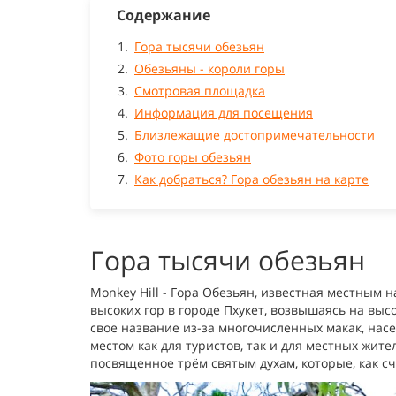
Содержание
Гора тысячи обезьян
Обезьяны - короли горы
Смотровая площадка
Информация для посещения
Близлежащие достопримечательности
Фото горы обезьян
Как добраться? Гора обезьян на карте
Гора тысячи обезьян
Monkey Hill - Гора Обезьян, известная местным н
высоких гор в городе Пхукет, возвышаясь на выс
свое название из-за многочисленных макак, нас
местом как для туристов, так и для местных жит
посвященное трём святым духам, которые, как с