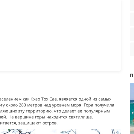
П
аселением как Кхао Тох Сае, является одной из самых
оту около 280 метров над уровнем моря. Гора получила
еляющих эту территорию, что делает ее популярным
елей. На вершине горы находится святилище,
читается, защищают остров.