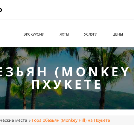
ЭКСКУРСИИ
ЯХТЫ
УСЛУГИ
ЦЕНЫ
ЕЗЬЯН (MONKEY 
ПХУКЕТЕ
ческие места
Гора обезьян (Monkey Hill) на Пхукете