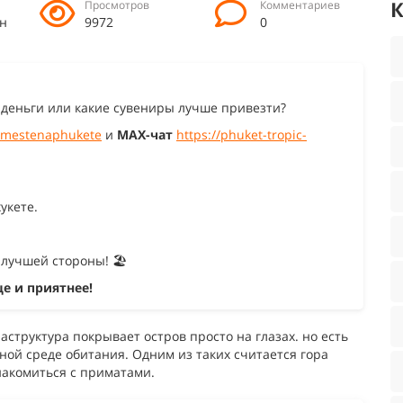
Просмотров
Комментариев
н
9972
0
ь деньги или какие сувениры лучше привезти?
/vmestenaphukete
и
MAX-чат
https://phuket-tropic-
укете.
 лучшей стороны! 🏖️
ще и приятнее!
аструктура покрывает остров просто на глазах. но есть
ной среде обитания. Одним из таких считается гора
накомиться с приматами.