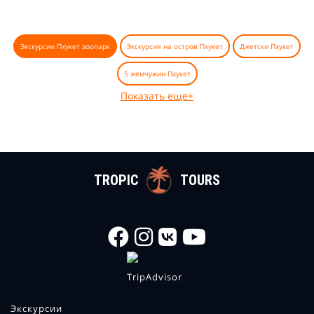
Экскурсии Пхукет зоопарк
Экскурсия на остров Пхукет
Джетски Пхукет
5 жемчужин Пхукет
Показать еще+
TROPIC
TOURS
Экскурсии