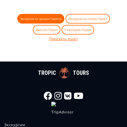
Экскурсии по храмам Пхукета
Экскурсия на остров Пхукет
Джетски Пхукет
5 жемчужин Пхукет
Показать еще+
TROPIC
TOURS
Экскурсии