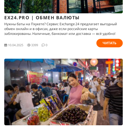
EX24.PRO | ОБМЕН ВАЛЮТЫ
Нужны баты на Пхукете? Сервис Exchange 24 предлагает выгодный
обмен онлайн и в офисах, даже если российские карты
заблокированы. Наличные, банкомат или доставка — всё удобно!
ЧИТАТЬ
10.04.2025
3399
0